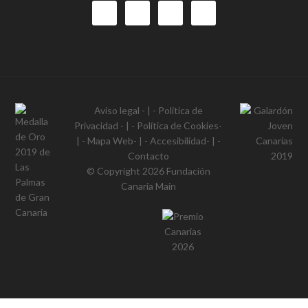
Aviso legal
- | -
Política de
Privacidad
- | -
Política de Cookies
-
| -
Mapa Web
- | -
Accesibilidad
- | -
Contacto
© Copyright 2026
Fundación
Canaria Main