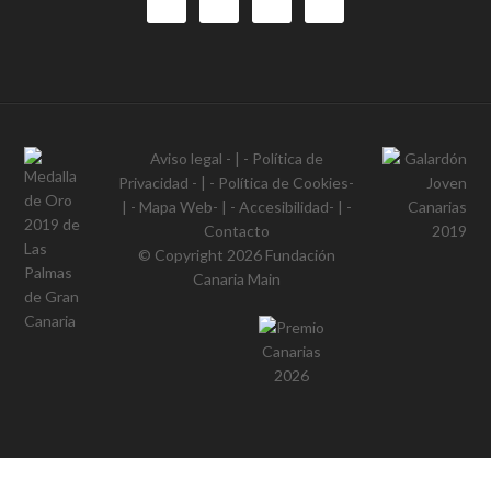
Aviso legal
- | -
Política de
Privacidad
- | -
Política de Cookies
-
| -
Mapa Web
- | -
Accesibilidad
- | -
Contacto
© Copyright 2026
Fundación
Canaria Main