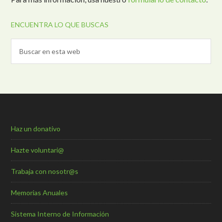
ENCUENTRA LO QUE BUSCAS
Haz un donativo
Hazte voluntari@
Trabaja con nosotr@s
Memorias Anuales
Sistema Interno de Información