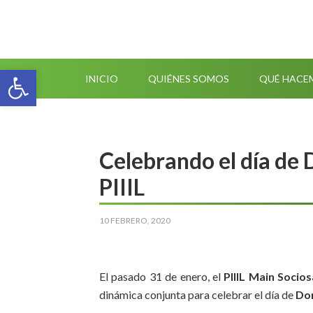
Abrir barra de herramientas
INICIO
QUIÉNES SOMOS
QUÉ HACE
Celebrando el día de
PIIIL
10 FEBRERO, 2020
El pasado 31 de enero, el
PIIIL Main Socios
dinámica conjunta para celebrar el día de
Do