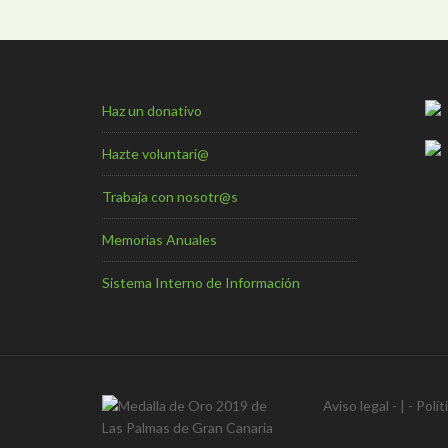
Haz un donativo
Hazte voluntari@
Trabaja con nosotr@s
Memorias Anuales
Sistema Interno de Información
Aviso legal
- | -
Polít