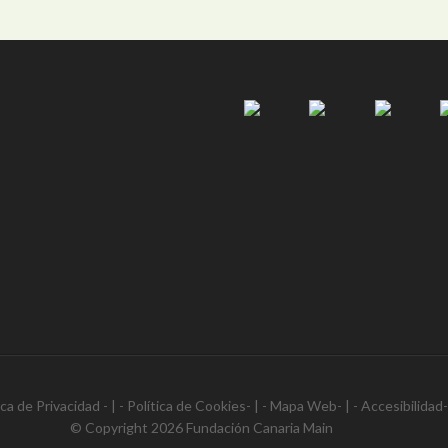
ica de Privacidad
- | -
Política de Cookies
- | -
Mapa Web
- | -
Accesibilidad
© Copyright 2026
Fundación Canaria Main