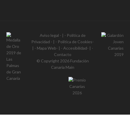
Aviso legal
- | -
Política de
Privacidad
- | -
Política de Cookies
-
| -
Mapa Web
- | -
Accesibilidad
- | -
Contacto
© Copyright 2026
Fundación
Canaria Main