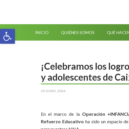
Abrir barra de herramientas
INICIO
QUIÉNES SOMOS
QUÉ HACE
¡Celebramos los logro
y adolescentes de Cai
29 JUNIO, 2026
En el marco de la
Operación +INFANCIA
Refuerzo Educativo
ha sido un espacio de
para nuestros NNA.