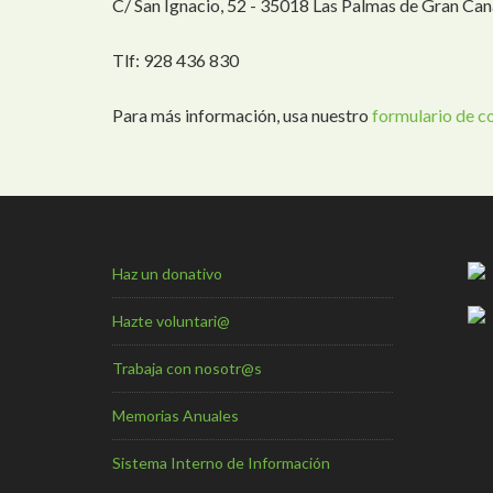
C/ San Ignacio, 52 - 35018 Las Palmas de Gran Can
Tlf: 928 436 830
Para más información, usa nuestro
formulario de c
Haz un donativo
Hazte voluntari@
Trabaja con nosotr@s
Memorias Anuales
Sistema Interno de Información