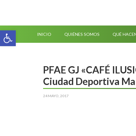
Abrir barra de herramientas
INICIO
QUIÉNES SOMOS
QUÉ HACE
PFAE GJ «CAFÉ ILUS
Ciudad Deportiva Mar
24 MAYO, 2017