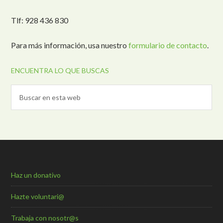
Tlf: 928 436 830
Para más información, usa nuestro
formulario de contacto
.
ENCUENTRA LO QUE BUSCAS
Haz un donativo
Hazte voluntari@
Trabaja con nosotr@s