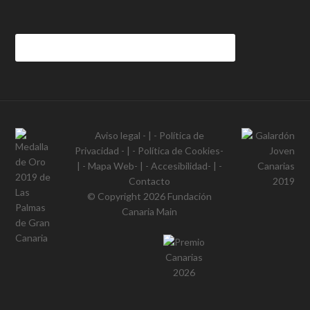
Aviso legal
- | -
Política de
Privacidad
- | -
Política de Cookies
-
| -
Mapa Web
- | -
Accesibilidad
- | -
Contacto
© Copyright 2026
Fundación
Canaria Main